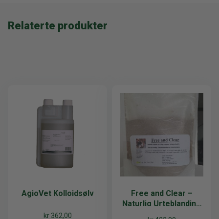
Relaterte produkter
AgioVet Kolloidsølv
Free and Clear –
Naturlig Urteblanding
for friske Urinveier
kr
362,00