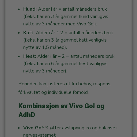
Hund:
Alder i år = antall måneders bruk
(f.eks. har en 3 år gammel hund vanligvis
nytte av 3 måneder med Vivo Go!).
Katt:
Alder i år ÷ 2 = antall måneders bruk
(f.eks. har en 3 år gammel katt vanligvis
nytte av 1,5 måned).
Hest:
Alder i år ÷ 2 = antall måneders bruk
(f.eks. har en 6 år gammel hest vanligvis
nytte av 3 måneder).
Perioden kan justeres ut fra behov, respons,
fôrkvalitet og individuelle forhold.
Kombinasjon av Vivo Go! og
AdhD
Vivo Go!:
Støtter avslapning, ro og balanse i
nervesystemet.