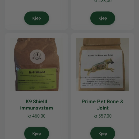
kr
423,00
hos Hund og Katt
Kjøp
Kjøp
K9 Shield
Prime Pet Bone &
immunsystem
Joint
kr
460,00
kr
557,00
Kjøp
Kjøp