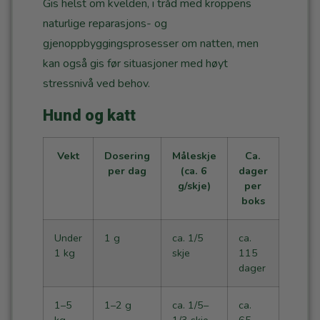
Gis helst om kvelden, i tråd med kroppens
naturlige reparasjons- og
gjenoppbyggingsprosesser om natten, men
kan også gis før situasjoner med høyt
stressnivå ved behov.
Hund og katt
Vekt
Dosering
Måleskje
Ca.
per dag
(ca. 6
dager
g/skje)
per
boks
Under
1 g
ca. 1/5
ca.
1 kg
skje
115
dager
1–5
1–2 g
ca. 1/5–
ca.