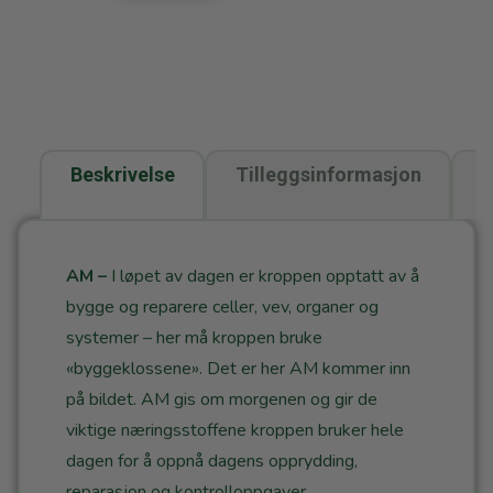
Beskrivelse
Tilleggsinformasjon
O
(
AM
–
I løpet av dagen er kroppen opptatt av å
bygge og reparere celler, vev, organer og
systemer – her må kroppen bruke
«byggeklossene». Det er her AM kommer inn
på bildet. AM gis om morgenen og gir de
viktige næringsstoffene kroppen bruker hele
dagen for å oppnå dagens opprydding,
reparasjon og kontrolloppgaver.