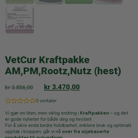
VetCur Kraftpakke
AM,PM,Rootz,Nutz (hest)
kr
3.470,00
kr
3.856,00
0
omtaler
Vi gjør en liten, men viktig endring i
Kraftpakken
– og det
er gode nyheter for både deg og hesten!
For å sikre enda bedre holdbarhet, enklere bruk og optimalt
opptak i kroppen, går vi nå
over fra oljebaserte
produkter til pulverform
.