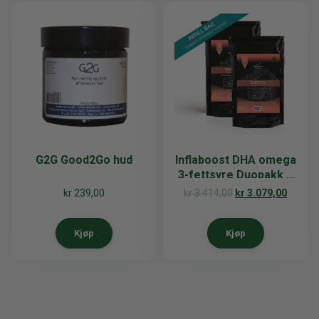
G2G Good2Go hud
Inflaboost DHA omega
3-fettsyre Duopakk 2
x 4 kg
kr
239,00
kr
3.414,00
kr
3.079,00
Kjøp
Kjøp