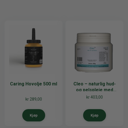
Caring Hovolje 500 ml
Cleo – naturlig hud-
og pelspleie med
grønn leire
kr
403,00
kr
289,00
Kjøp
Kjøp