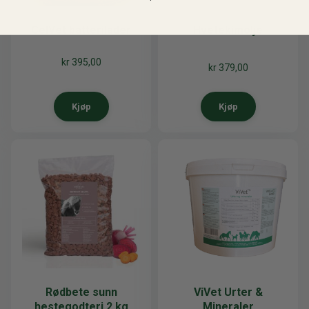
CelVet batterilader
Hvetekimolje
kr
395,00
kr
379,00
Kjøp
Kjøp
Rødbete sunn
ViVet Urter &
hestegodteri 2 kg
Mineraler