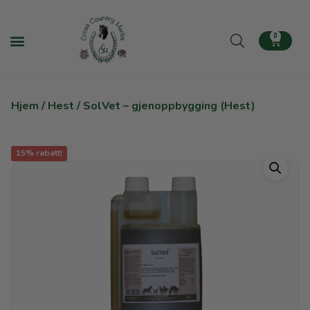
0
Hjem
/
Hest
/ SolVet – gjenoppbygging (Hest)
15% rabatt!