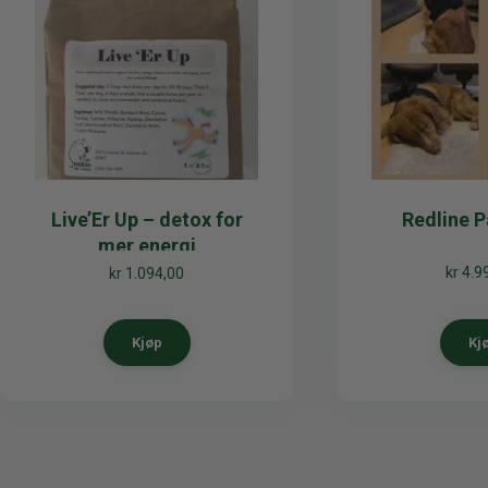
Live’Er Up – detox for
Redline Pa
mer energi
kr
4.9
kr
1.094,00
Kjøp
Kj