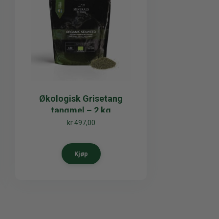
Økologisk Grisetang
tangmel – 2 kg
kr
497,00
Kjøp