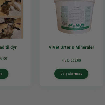
d til dyr
ViVet Urter & Mineraler
95,00
Fra
kr
568,00
øp
Velg alternativ