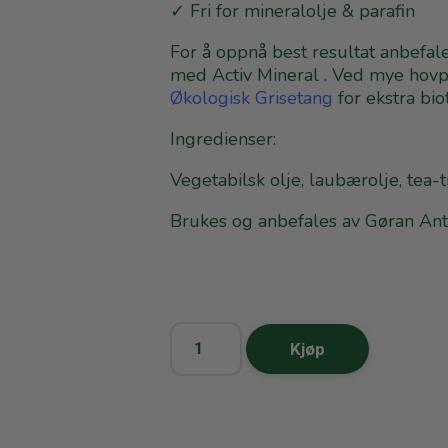
✓ Fri for mineralolje & parafin
For å oppnå best resultat anbefal
med
Activ Mineral
. Ved mye hovp
Økologisk Grisetang
for ekstra bio
Ingredienser:
Vegetabilsk olje, laubærolje, tea-
Brukes og anbefales av Gøran Ant
Kjøp