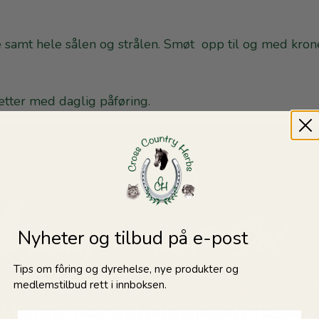
 samt hele sålen og strålen. Smøt opp til og med kron
retter med daglig påføring.
Nyheter og tilbud på e-post
Tips om fôring og dyrehelse, nye produkter og
medlemstilbud rett i innboksen.