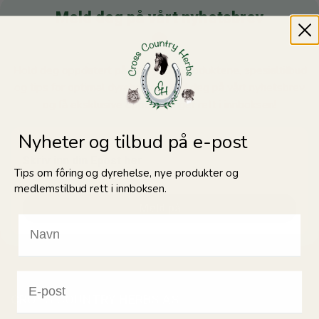
Meld deg på vårt nyhetsbrev
Hold deg oppdatert på de nyeste produktene, spesialtilbud
og tips for optimal dyrehelse. Meld deg på vårt nyhetsbrev
og få eksklusive oppdateringer rett i innboksen!
Nyheter og tilbud på e-post
Tips om fôring og dyrehelse, nye produkter og
medlemstilbud rett i innboksen.
Meld på
CROSS COUNTRY HERBS AS